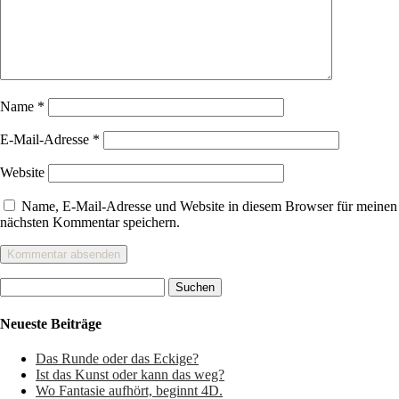
Name
*
E-Mail-Adresse
*
Website
Name, E-Mail-Adresse und Website in diesem Browser für meinen
nächsten Kommentar speichern.
Suchen
nach:
Neueste Beiträge
Das Runde oder das Eckige?
Ist das Kunst oder kann das weg?
Wo Fantasie aufhört, beginnt 4D.